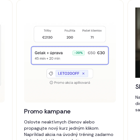
S
Na
di
sa
Promo kampane
Oslovte neaktívnych členov alebo
propagujte nový kurz jedným klikom.
Napríklad akcia na úvodný tréning zadarmo