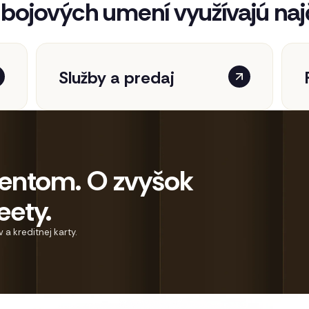
 bojových umení využívajú naj
Služby a predaj
lientom. O zvyšok
eety.
a kreditnej karty.