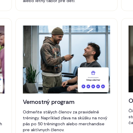
alebo letný tábor pre deti.
O
Vernostný program
Čl
Odmeňte stálych členov za pravidelné
st
tréningy. Napríklad zľava na skúšku na nový
ča
ch
pás po 50 tréningoch alebo merchandise
pre aktívnych členov.