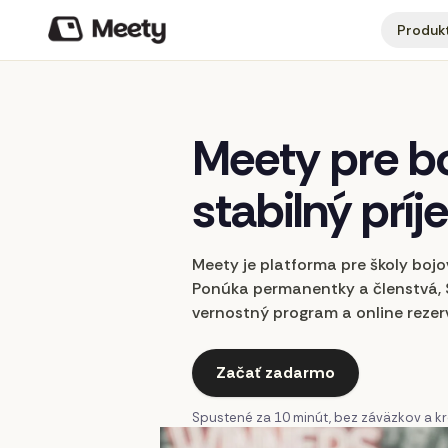
Produk
Meety
pre
b
stabilný
príj
Meety je platforma pre školy boj
Ponúka permanentky a členstvá, S
vernostný program a online rezer
Začať zadarmo
Spustené za 10 minút, bez záväzkov a kre