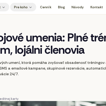
t
Pre koho
Cenník
Blog
Návody
Kontakt
ojové
umenia:
Plné
tré
em,
lojálni
členovia
ových umení, ktorá pomáha zvyšovať obsadenosť tréningov 
MS a emailové kampane, skupinové rezervácie, automatické
vácie 24/7.
ditnej karty.