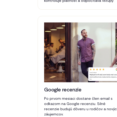
kontroluje platnosť a odpočítava vstupy.
Google recenzie
Po prvom mesiaci dostane člen email s
odkazom na Google recenziu. Silné
recenzie budujú dôveru u rodičov a nový
záujemcov.