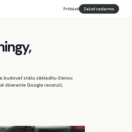
Prihlásiť
Začať zadarmo
ningy,
a budovať stálu základňu členov.
 zbieranie Google recenzií,