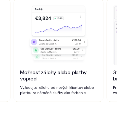
y
Možnosť zálohy alebo platby
S
vopred
b
á
Vyžadujte zálohu od nových klientov alebo
Pr
platbu za náročné služby ako farbenie.
we