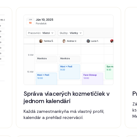
Správa viacerých kozmetičiek v
P
jednom kalendári
Zá
kt
Každá zamestnankyňa má vlastný profil,
Me
kalendár a prehľad rezervácií.