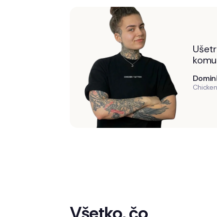
Ušetr
komun
Domin
Chicken
Všetko, čo