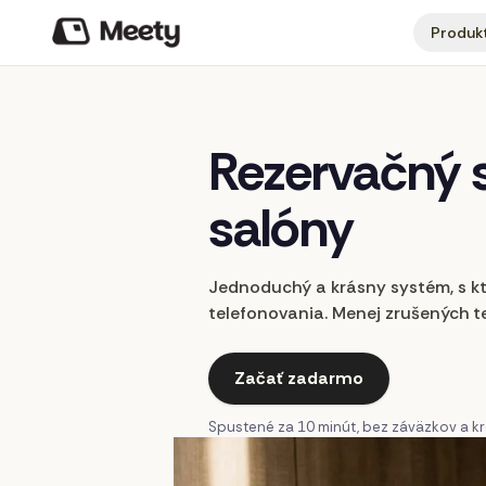
Produk
Rezervačný
salóny
Jednoduchý a krásny systém, s kto
telefonovania. Menej zrušených te
Začať zadarmo
Spustené za 10 minút, bez záväzkov a kre