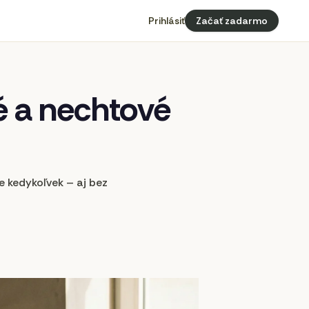
Prihlásiť
Začať zadarmo
é
a
nechtové
e kedykoľvek – aj bez