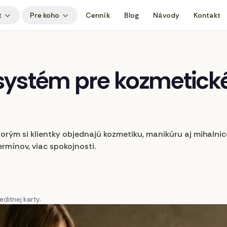
t
Pre koho
Cenník
Blog
Návody
Kontakt
systém
pre
kozmetick
rým si klientky objednajú kozmetiku, manikúru aj mihalnic
rmínov, viac spokojnosti.
ditnej karty;