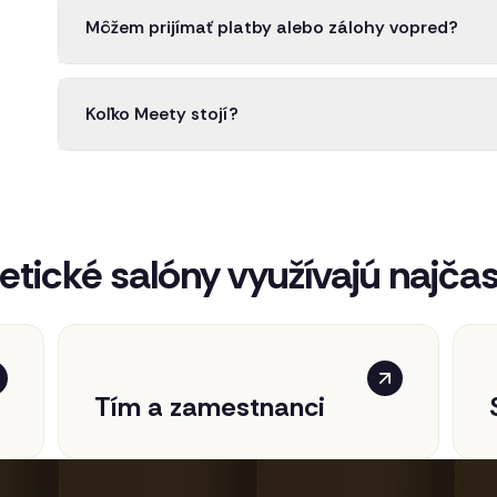
Môžem prijímať platby alebo zálohy vopred?
Koľko Meety stojí?
tické salóny využívajú najčast
Tím a zamestnanci