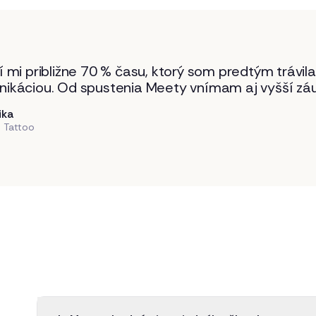
í mi približne 70 % času, ktorý som predtým trávil
ikáciou. Od spustenia Meety vnímam aj vyšší záu
ika
 Tattoo