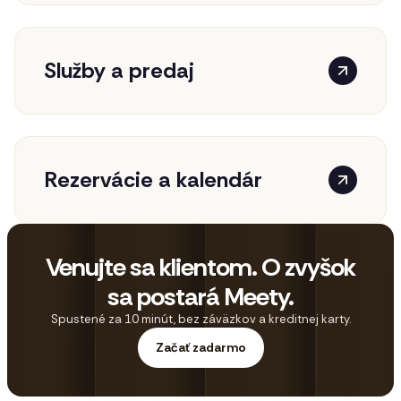
Služby a predaj
Rezervácie a kalendár
Venujte sa klientom. O zvyšok
sa postará Meety.
Spustené za 10 minút, bez záväzkov a kreditnej karty.
Začať zadarmo