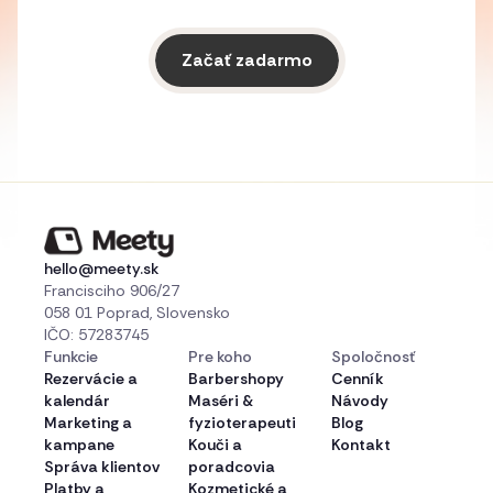
Začať zadarmo
hello@meety.sk
Francisciho 906/27
058 01 Poprad, Slovensko
IČO: 57283745
Funkcie
Pre koho
Spoločnosť
Rezervácie a
Barbershopy
Cenník
kalendár
Maséri &
Návody
Marketing a
fyzioterapeuti
Blog
kampane
Kouči a
Kontakt
Správa klientov
poradcovia
Platby a
Kozmetické a