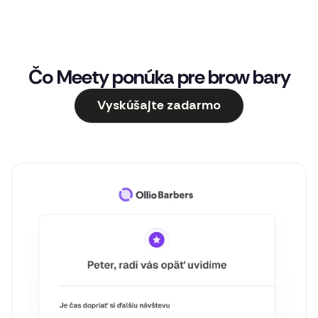
Čo Meety ponúka pre brow bary
Vyskúšajte zadarmo