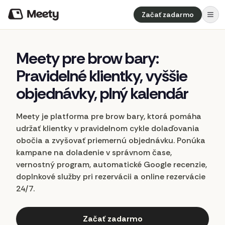
Začať zadarmo
Meety
pre
brow
bary:
Pravidelné
klientky,
vyššie
objednávky,
plný
kalendár
Meety je platforma pre brow bary, ktorá pomáha
udržať klientky v pravidelnom cykle dolaďovania
obočia a zvyšovať priemernú objednávku. Ponúka
kampane na doladenie v správnom čase,
vernostný program, automatické Google recenzie,
doplnkové služby pri rezervácii a online rezervácie
24/7.
Začať zadarmo