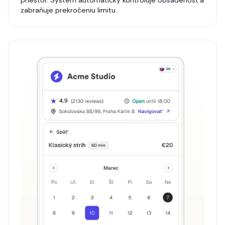
priestor. Systém automaticky kontroluje obsadenosť a
zabraňuje prekročeniu limitu.