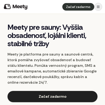
Začať zadarmo
Meety
pre
sauny:
Vyššia
obsadenosť,
lojálni
klienti,
stabilné
tržby
Meety je platforma pre sauny a saunové centrá,
ktorá pomáha zvyšovať obsadenosť a budovať
stálu klientelu. Ponúka vernostný program, SMS a
emailové kampane, automatické zbieranie Google
recenzií, darčekové poukážky, správu kabín a
online rezervácie 24/7.
Začať zadarmo