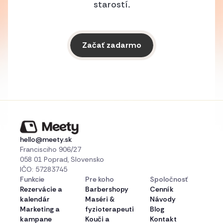
starostí.
Začať zadarmo
hello@meety.sk
Francisciho 906/27
058 01 Poprad, Slovensko
IČO: 57283745
Funkcie
Pre koho
Spoločnosť
Rezervácie a
Barbershopy
Cenník
kalendár
Maséri &
Návody
Marketing a
fyzioterapeuti
Blog
kampane
Kouči a
Kontakt