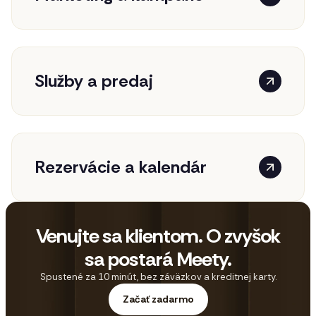
Služby a predaj
Rezervácie a kalendár
Venujte sa klientom. O zvyšok
sa postará Meety.
Spustené za 10 minút, bez záväzkov a kreditnej karty.
Začať zadarmo