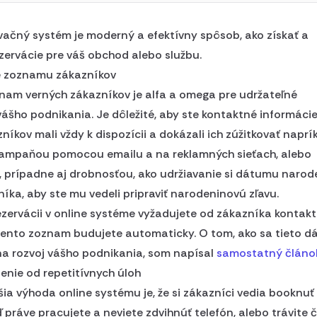
vačný systém je moderný a efektívny spôsob, ako získať a
zervácie pre váš obchod alebo službu.
e zoznamu zákazníkov
nam verných zákazníkov je alfa a omega pre udržateľné
ášho podnikania. Je dôležité, aby ste kontaktné informáci
zníkov mali vždy k dispozícii a dokázali ich zúžitkovať naprí
ampaňou pomocou emailu a na reklamných sieťach, alebo
, prípadne aj drobnosťou, ako udržiavanie si dátumu narod
íka, aby ste mu vedeli pripraviť narodeninovú zľavu.
rezervácii v online systéme vyžadujete od zákazníka kontak
tento zoznam budujete automaticky. O tom, ako sa tieto d
na rozvoj vášho podnikania, som napísal
samostatný článo
nie od repetitívnych úloh
šia výhoda online systému je, že si zákazníci vedia booknuť
ď práve pracujete a neviete zdvihnúť telefón, alebo trávite 