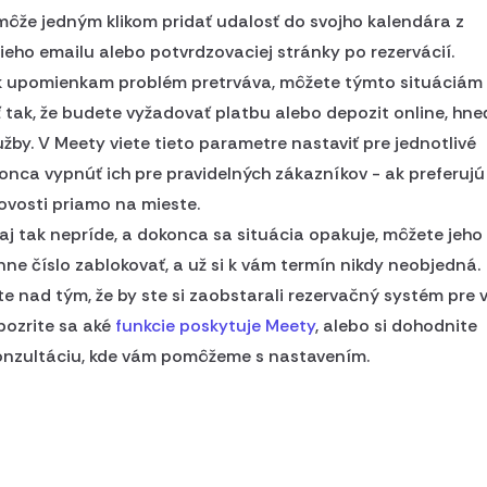
môže jedným klikom pridať udalosť do svojho kalendára z
eho emailu alebo potvrdzovaciej stránky po rezervácií.
ek upomienkam problém pretrváva, môžete týmto situáciám
tak, že budete vyžadovať platbu alebo depozit online, hneď
lužby. V Meety viete tieto parametre nastaviť pre jednotlivé
konca vypnúť ich pre pravidelných zákazníkov - ak preferujú
ovosti priamo na mieste.
aj tak nepríde, a dokonca sa situácia opakuje, môžete jeho
nne číslo zablokovať, a už si k vám termín nikdy neobjedná.
e nad tým, že by ste si zaobstarali rezervačný systém pre 
pozrite sa aké
funkcie poskytuje Meety
, alebo si dohodnite
onzultáciu, kde vám pomôžeme s nastavením.