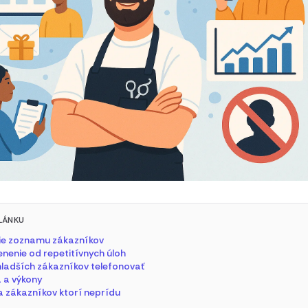
LÁNKU
ie zoznamu zákazníkov
nenie od repetitívnych úloh
mladších zákazníkov telefonovať
a a výkony
a zákazníkov ktorí neprídu