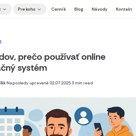
t
Pre koho
Cenník
Blog
Návody
Kontakt
g
dov, prečo používať online
ačný systém
lik
·
Naposledy upravené 02.07.2025
·
3 min read