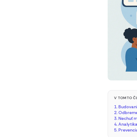
V TOMTO Č
1. Budovan
2. Odbreme
3. Nechuť 
4. Analytik
5. Prevenci