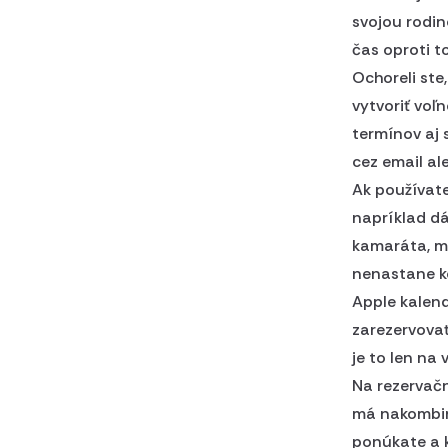
svojou rodin
čas oproti to
Ochoreli ste
vytvoriť voľ
termínov aj
cez email al
Ak používate
napríklad dá
kamaráta, mô
nenastane ko
Apple kalend
zarezervovať
je to len na 
Na rezervačn
má nakombin
ponúkate a ko