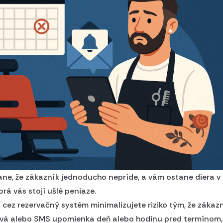
ne, že zákazník jednoducho nepríde, a vám ostane diera v
orá vás stojí ušlé peniaze.
ií cez rezervačný systém minimalizujete riziko tým, že zákaz
ová alebo SMS upomienka deň alebo hodinu pred termínom,