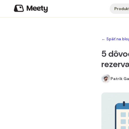
Produk
←
Späť na blo
5 dôvo
rezerv
Patrik Gal