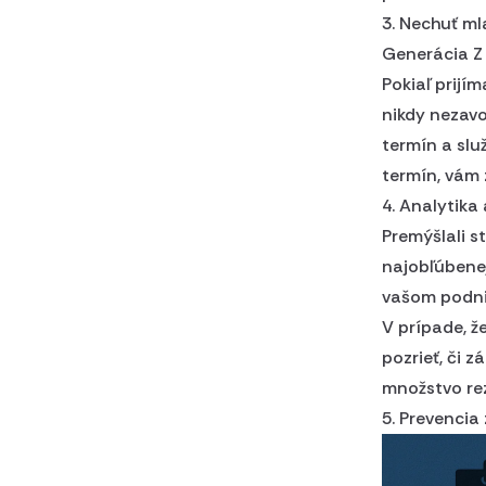
3. Nechuť ml
Generácia Z 
Pokiaľ prijím
nikdy nezavo
termín a slu
termín, vám 
4. Analytika
Premýšlali s
najobľúbene
vašom podni
V prípade, ž
pozrieť, či 
množstvo re
5. Prevencia