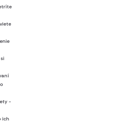
etríte
viete
enie
si
vaní
bo
ety -
 ich