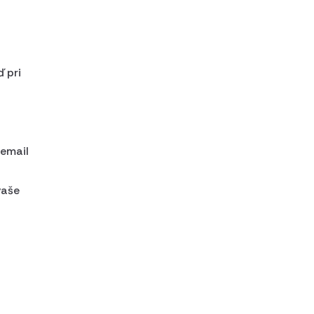
 pri
 email
vaše