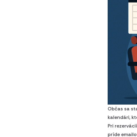
Občas sa sta
kalendári, kt
Pri rezervác
príde email