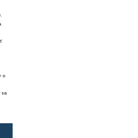
.
a
ť
y o
 sa