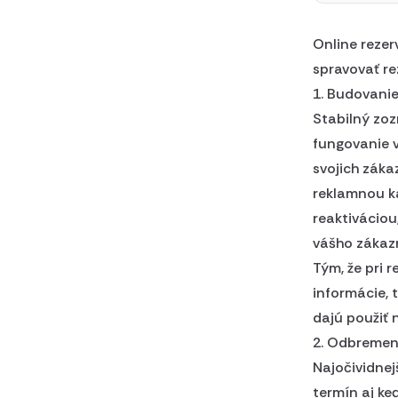
Online rezer
spravovať re
1. Budovani
Stabilný zoz
fungovanie v
svojich záka
reklamnou k
reaktiváciou
vášho zákazn
Tým, že pri 
informácie, 
dajú použiť 
2. Odbremene
Najočividnej
termín aj ke