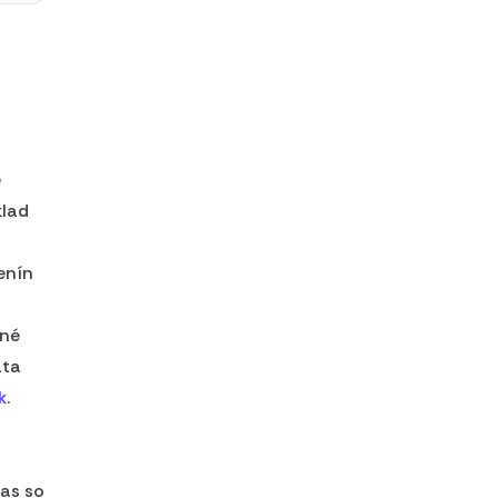
e
klad
enín
tné
áta
k
.
čas so