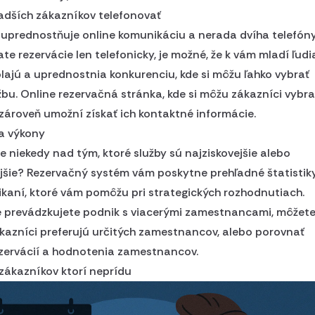
adších zákazníkov telefonovať
uprednostňuje online komunikáciu a nerada dvíha telefóny
ate rezervácie len telefonicky, je možné, že k vám mladí ľudi
lajú a uprednostnia konkurenciu, kde si môžu ľahko vybrať
žbu. Online rezervačná stránka, kde si môžu zákazníci vybra
zároveň umožní získať ich kontaktné informácie.
 a výkony
te niekedy nad tým, ktoré služby sú najziskovejšie alebo
jšie? Rezervačný systém vám poskytne prehľadné štatistik
kaní, ktoré vám pomôžu pri strategických rozhodnutiach.
e prevádzkujete podnik s viacerými zamestnancami, môžete
zákazníci preferujú určitých zamestnancov, alebo porovnať
zervácií a hodnotenia zamestnancov.
 zákazníkov ktorí neprídu