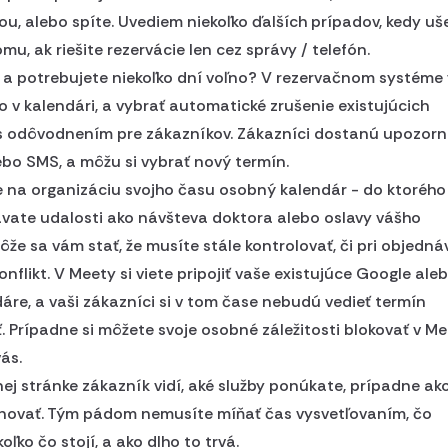
ou, alebo spíte. Uvediem niekoľko ďalších prípadov, kedy uš
mu, ak riešite rezervácie len cez správy / telefón.
, a potrebujete niekoľko dní voľno? V rezervačnom systéme 
no v kalendári, a vybrať automatické zrušenie existujúcich
 s odôvodnením pre zákazníkov. Zákazníci dostanú upozorn
ebo SMS, a môžu si vybrať nový termín.
 na organizáciu svojho času osobný kalendár - do ktorého 
vate udalosti ako návšteva doktora alebo oslavy vášho
že sa vám stať, že musíte stále kontrolovať, či pri objedná
nflikt. V Meety si viete pripojiť vaše existujúce Google ale
áre, a vaši zákazníci si v tom čase nebudú vedieť termín
. Prípadne si môžete svoje osobné záležitosti blokovať v Me
vás.
ej stránke zákazník vidí, aké služby ponúkate, prípadne ako
ovať. Tým pádom nemusíte míňať čas vysvetľovaním, čo
ľko čo stojí, a ako dlho to trvá.