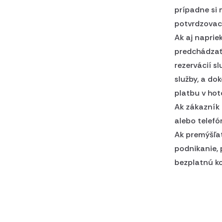
prípadne si 
potvrdzovaci
Ak aj napri
predchádzať 
rezervácií s
služby, a do
platbu v hot
Ak zákazník 
alebo telefó
Ak premýšľat
podnikanie, 
bezplatnú k