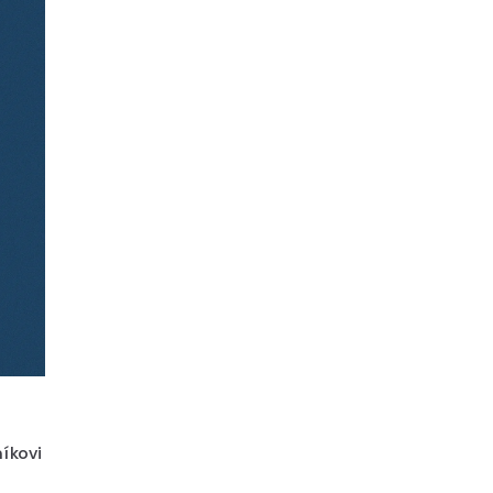
níkovi