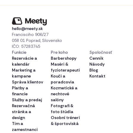
hello@meety.sk
Francisciho 906/27
058 01 Poprad, Slovensko
IČO: 57283745
Funkcie
Pre koho
Spoločnosť
Rezervácie a
Barbershopy
Cenník
kalendár
Maséri &
Návody
Marketing a
fyzioterapeuti
Blog
kampane
Kouči a
Kontakt
Správa klientov
poradcovia
Platby a
Kozmetické a
financie
nechtové
Služby a predaj
salóny
Rezervačná
Fotografi &
stránka a
foto štúdia
design
Osobní tréneri
Tím a
& športoviská
zamestnanci