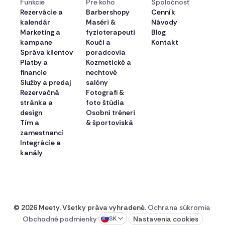
Funkcie
Pre koho
Spoločnosť
Rezervácie a
Barbershopy
Cenník
kalendár
Maséri &
Návody
Marketing a
fyzioterapeuti
Blog
kampane
Kouči a
Kontakt
Správa klientov
poradcovia
Platby a
Kozmetické a
financie
nechtové
Služby a predaj
salóny
Rezervačná
Fotografi &
stránka a
foto štúdia
design
Osobní tréneri
Tím a
& športoviská
zamestnanci
Integrácie a
kanály
© 2026 Meety. Všetky práva vyhradené.
·
Ochrana súkromia
·
Obchodné podmienky
·
·
Nastavenia cookies
SK