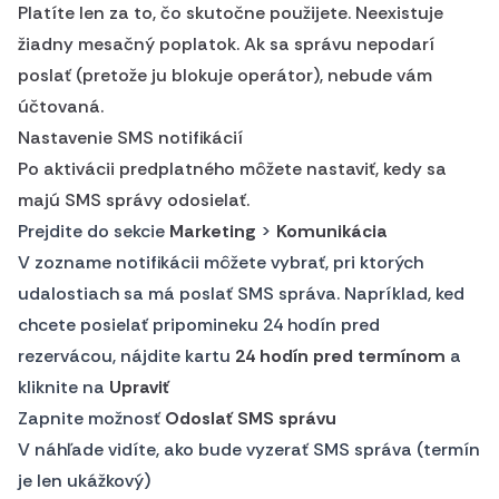
Platíte len za to, čo skutočne použijete. Neexistuje
žiadny mesačný poplatok. Ak sa správu nepodarí
poslať (pretože ju blokuje operátor), nebude vám
účtovaná.
Nastavenie SMS notifikácií
Po aktivácii predplatného môžete nastaviť, kedy sa
majú SMS správy odosielať.
Prejdite do sekcie
Marketing
>
Komunikácia
V zozname notifikácii môžete vybrať, pri ktorých
udalostiach sa má poslať SMS správa. Napríklad, ked
chcete posielať pripomineku 24 hodín pred
rezervácou, nájdite kartu
24 hodín pred termínom
a
kliknite na
Upraviť
Zapnite možnosť
Odoslať SMS správu
V náhľade vidíte, ako bude vyzerať SMS správa (termín
je len ukážkový)