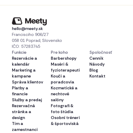
hello@meety.sk
Francisciho 906/27
058 01 Poprad, Slovensko
IČO: 57283745
Funkcie
Pre koho
Spoločnosť
Rezervácie a
Barbershopy
Cenník
kalendár
Maséri &
Návody
Marketing a
fyzioterapeuti
Blog
kampane
Kouči a
Kontakt
Správa klientov
poradcovia
Platby a
Kozmetické a
financie
nechtové
Služby a predaj
salóny
Rezervačná
Fotografi &
stránka a
foto štúdia
design
Osobní tréneri
Tím a
& športoviská
zamestnanci