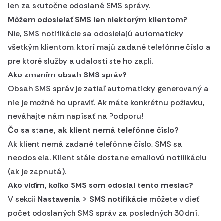
len za skutočne odoslané SMS správy.
Môžem odosielať SMS len niektorým klientom?
Nie, SMS notifikácie sa odosielajú automaticky
všetkým klientom, ktorí majú zadané telefónne číslo a
pre ktoré služby a udalosti ste ho zapli.
Ako zmením obsah SMS správ?
Obsah SMS správ je zatiaľ automaticky generovaný a
nie je možné ho upraviť. Ak máte konkrétnu požiavku,
neváhajte nám napísať na Podporu!
Čo sa stane, ak klient nemá telefónne číslo?
Ak klient nemá zadané telefónne číslo, SMS sa
neodosiela. Klient stále dostane emailovú notifikáciu
(ak je zapnutá).
Ako vidím, koľko SMS som odoslal tento mesiac?
V sekcii
Nastavenia
>
SMS notifikácie
môžete vidieť
počet odoslaných SMS správ za posledných 30 dní.