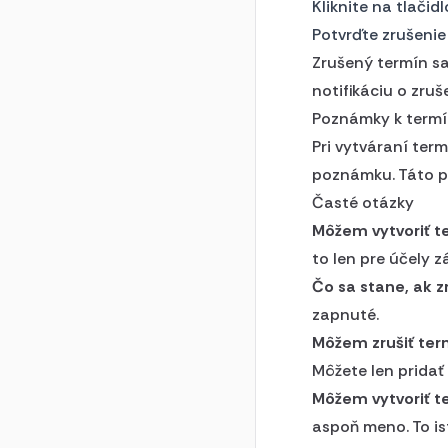
Kliknite na tlačid
Potvrďte zrušenie
Zrušený termín sa
notifikáciu o zruš
Poznámky k term
Pri vytváraní ter
poznámku. Táto po
Časté otázky
Môžem vytvoriť t
to len pre účely z
Čo sa stane, ak 
zapnuté.
Môžem zrušiť ter
Môžete len prida
Môžem vytvoriť t
aspoň meno. To is