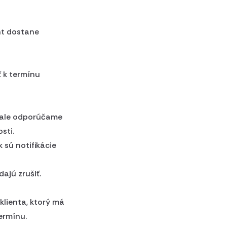
ent dostane
ť k termínu
, ale odporúčame
sti.
 sú notifikácie
ajú zrušiť.
klienta, ktorý má
ermínu.