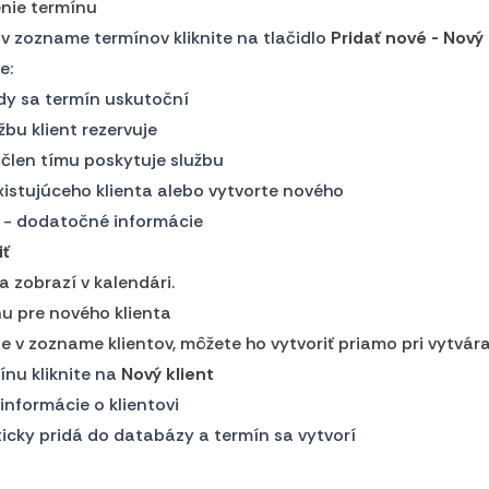
nie termínu
 v zozname termínov kliknite na tlačidlo
Pridať nové - Nový
e:
dy sa termín uskutoční
žbu klient rezervuje
 člen tímu poskytuje službu
xistujúceho klienta alebo vytvorte nového
) - dodatočné informácie
iť
a zobrazí v kalendári.
u pre nového klienta
 je v zozname klientov, môžete ho vytvoriť priamo pri vytvár
ínu kliknite na
Nový klient
informácie o klientovi
icky pridá do databázy a termín sa vytvorí