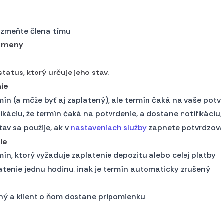
u
 zmeňte člena tímu
 zmeny
tatus, ktorý určuje jeho stav.
ie
rmín (a môže byť aj zaplatený), ale termín čaká na vaše pot
fikáciu, že termín čaká na potvrdenie, a dostane notifikáciu
tav sa použije, ak v
nastaveniach služby
zapnete potvrdzov
ie
rmín, ktorý vyžaduje zaplatenie depozitu alebo celej platby
atenie jednu hodinu, inak je termín automaticky zrušený
ný a klient o ňom dostane pripomienku