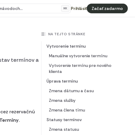
 návodoch...
Prihlásiť
Začať zadarmo
⌘
K
NA TEJTO STRÁNKE
Vytvorenie termínu
Manuálne vytvorenie termínu
 stav termínov a
Vytvorenie termínu pre nového
klienta
Úprava termínu
Zmena dátumu a času
Zmena služby
Zmena člena tímu
 cez rezervačnú
 Termíny
.
Statusy termínov
Zmena statusu