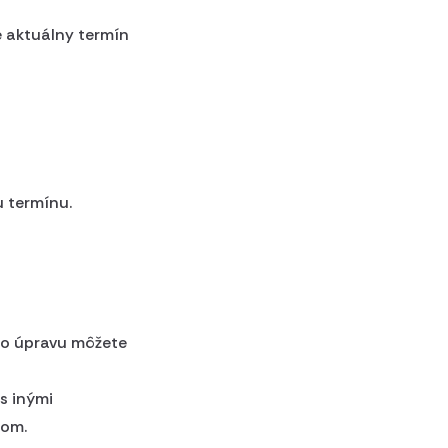
te aktuálny termín
 termínu.
úto úpravu môžete
s inými
nom.