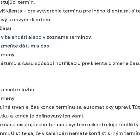
stujúci termín.
viť klienta - pre vytvorenie termínu pre iného klienta musí
nový s novým klientom.
času
n v kalendári alebo v zozname termínov.
u zmeňte dátum a čas
 zmeny
tumu a času spôsobí notifikáciu pre klienta o zmene času
 zmeňte službu
 zmeny
 iné trvanie, čas konca termínu sa automaticky upraví. T
atku a konca je definovaný len vami.
e času existujúceho termínu systém nekontroluje konflikty 
nmi. Uistite sa, že v kalendári nemáte konflikt s iným termí