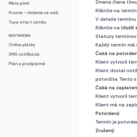
Zmena člena tím
Meta pixel
Kliknite na termín
Iframe – vloženie na web
V detaile termínu
Tuya smart zámky
Kliknite na
Uložiť
NASTAVENIA
Statusy termínov
Každý termín má s
Online platby
Čaká na potvrden
SMS notifikácie
Klient vytvoril te
Plán a predplatné
Klient dostal noti
potvrdíte. Tento s
Čaká na zaplaten
Klient vytvoril te
Klient má na zapl
Potvrdený
Termín je potvrde
Zrušený