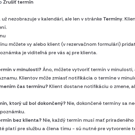
lo
Zrušiť termín
 už nezobrazuje v kalendári, ale len v stránke
Termíny
. Kli
ení.
ínu
mínu môžete vy alebo klient (v rezervačnom formulári) prida
známka je viditeľná pre vás aj pre klienta.
ermín v minulosti?
Áno, môžete vytvoriť termín v minulosti
áznamu. Klientov môže zmiasť notifikácia o termíne v minulo
zmením čas termínu?
Klient dostane notifikáciu o zmene, ak
mín, ktorý už bol dokončený?
Nie, dokončené termíny sa ned
ť poznámku.
ermín bez klienta?
Nie, každý termín musí mať priradeného 
té platí pre službu a člena tímu - sú nutné pre vytvorenie t