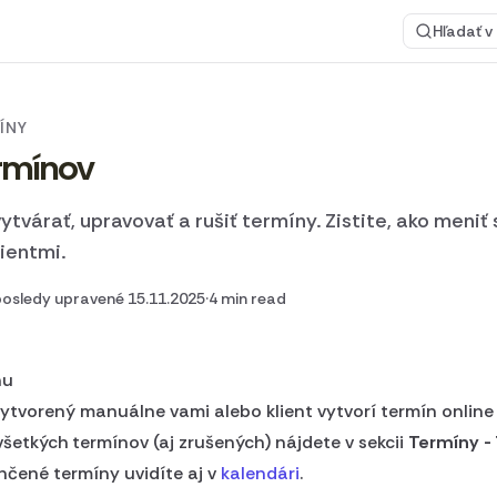
Hľadať v
ÍNY
rmínov
ytvárať, upravovať a rušiť termíny. Zistite, ako meniť
ientmi.
osledy upravené 15.11.2025
·
4 min read
nu
ytvorený manuálne vami alebo klient vytvorí termín online
šetkých termínov (aj zrušených) nájdete v sekcii
Termíny -
čené termíny uvidíte aj v
kalendári
.