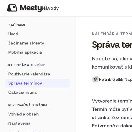
Návody
ZAČÍNAME
Úvod
KALENDÁR A TERM
Správa te
Začíname s Meety
Mobilná aplikácia
Naučte sa, ako v
KALENDÁR A TERMÍNY
komunikovať s kl
Používanie kalendára
Patrik Gallik
·
Nap
Správa termínov
Čakacia listina
Vytvorenie termí
REZERVAČNÁ STRÁNKA
Termín môže byť v
Vzhľad a obsah
stránku. Zoznam v
Nastavenia
Potvrdené a dokon