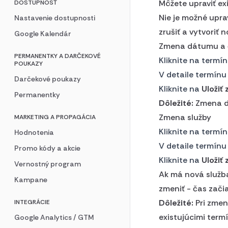
Môžete upraviť exi
DOSTUPNOSŤ
Nie je možné upra
Nastavenie dostupnosti
zrušiť a vytvoriť 
Google Kalendár
Zmena dátumu a 
PERMANENTKY A DARČEKOVÉ
Kliknite na termí
POUKAZY
V detaile termín
Darčekové poukazy
Kliknite na
Uložiť
Permanentky
Dôležité:
Zmena dá
Zmena služby
MARKETING A PROPAGÁCIA
Kliknite na termín
Hodnotenia
V detaile termínu
Promo kódy a akcie
Kliknite na
Uložiť
Vernostný program
Ak má nová služba
Kampane
zmeniť - čas zači
Dôležité:
Pri zmen
INTEGRÁCIE
existujúcimi termí
Google Analytics / GTM