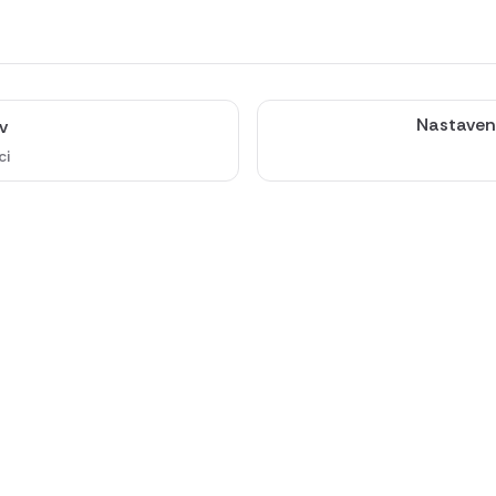
Nastaven
v
ci