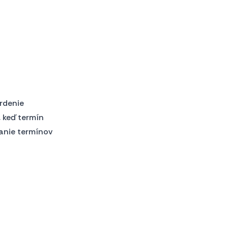
vrdenie
, keď termín
anie termínov