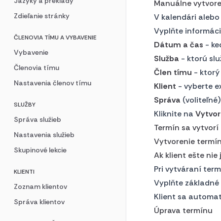
Jazyky a preklady
Manuálne vytvore
Zdieľanie stránky
V kalendári alebo
Vyplňte informáci
ČLENOVIA TÍMU A VYBAVENIE
Dátum a čas
- ke
Vybavenie
Služba
- ktorú slu
Členovia tímu
Člen tímu
- ktorý
Nastavenia členov tímu
Klient
- vyberte e
Správa
(voliteľné
SLUŽBY
Kliknite na
Vytvor
Správa služieb
Termín sa vytvorí 
Nastavenia služieb
Vytvorenie termín
Skupinové lekcie
Ak klient ešte nie
Pri vytváraní term
KLIENTI
Vyplňte základné 
Zoznam klientov
Klient sa automat
Správa klientov
Úprava termínu