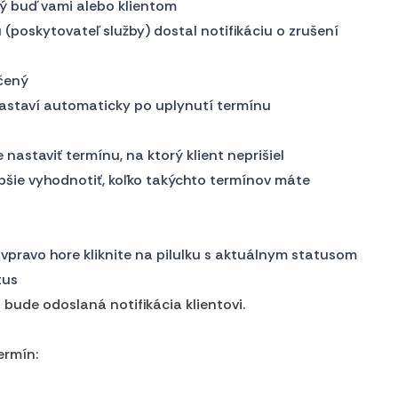
ý buď vami alebo klientom
u (poskytovateľ služby) dostal notifikáciu o zrušení
čený
nastaví automaticky po uplynutí termínu
nastaviť termínu, na ktorý klient neprišiel
šie vyhodnotiť, koľko takýchto termínov máte
 vpravo hore kliknite na pilulku s aktuálnym statusom
tus
 bude odoslaná notifikácia klientovi.
ermín: